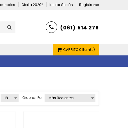
cursales
Oferta 2020!!
Iniciar Sesión
Registrarse
(061) 514 279
CARRITO
0 Item(s)
Ordenar Por: