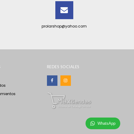
prolarshop@yahoo.com
S
REDES SOCIALES
dos
amientos
WhatsApp