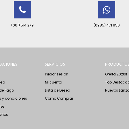
(061) 514 279
(0985) 471 950
ACIONES
SERVICIOS
PRODUCTO
Iniciar sesión
Oferta 2020!!
esa
Mi cuenta
Top Destaca
de Pago
Lista de Deseo
Nuevos Lanz
 y condiciones
Cómo Comprar
les
enos