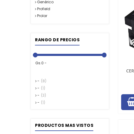
Genérico
Profield
Prolar
RANGO DE PRECIOS
Gs.0 -
CER
-
(8)
-
(1)
-
(3)
-
(1)
PRODUCTOS MAS VISTOS