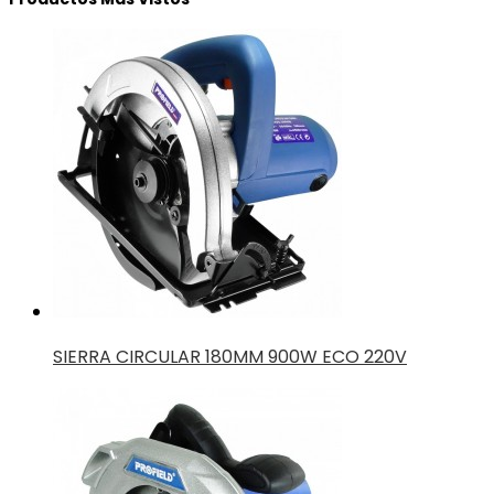
Hogar
Luminarias Led
Sillas
Filtros
Marcas
Itatools
Profield
Rango de Precios
Gs.0 -
-
(1)
-
(2)
-
(1)
-
(1)