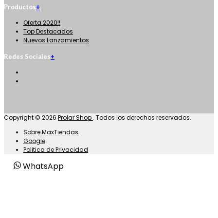
Horario de Atención Comercial.
Lunes a Sabado
:
6:00 - 15:00h
Informaciones
+
Inicio
La Empresa
Formas de Pago
Términos y condiciones
Sucursales
Contáctenos
Servicios
+
Iniciar sesión
Mi cuenta
Lista de Deseo
Cómo Comprar