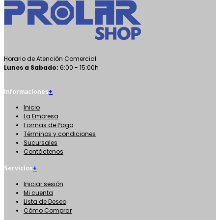
CIRCULAR DE MESA 1600W 255MM S/SOP 220V
Tags Populares
CUBA
LAVATORIOS
LAVABO
CANDADO
GRIFO
ACCESORIO
SOPAPA
Av. Alejo García y Av. Mayor Rivas Ortellado, Ciudad del Este,
Paraguay
(061) 514 279
(0985) 471 950
prolarshop@yahoo.com