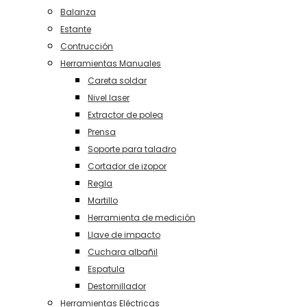
Balanza
Estante
Contrucción
Herramientas Manuales
Careta soldar
Nivel laser
Extractor de polea
Prensa
Soporte para taladro
Cortador de izopor
Regla
Martillo
Herramienta de medición
Llave de impacto
Cuchara albañil
Espatula
Destornillador
Herramientas Eléctricas