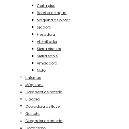
Corta piso
Bomba de agua
Maquina de pintar
Lijadora
Fresadora
Atornillador
Sierra circular
Sierra sable
Amoladora
Motor
Linternas
Máquinas
Cargador de batería
Lijadora
Copiadora de llave
Guinche
Cargador de batería
Cortacerco