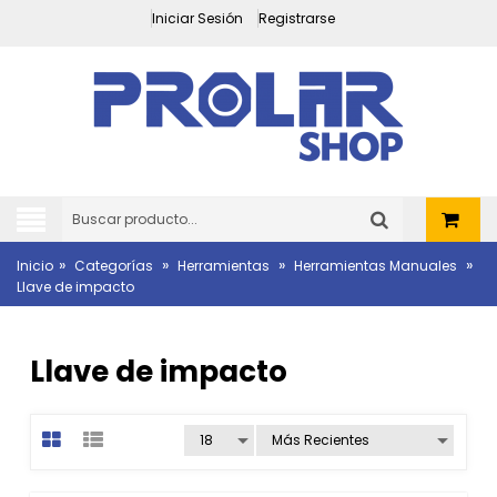
Iniciar Sesión
Registrarse
»
»
»
»
Inicio
Categorías
Herramientas
Herramientas Manuales
Llave de impacto
Llave de impacto