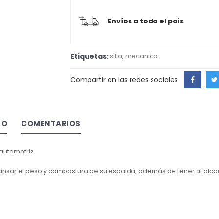
Envíos a todo el país
Etiquetas:
silla
,
mecanico
.
Compartir en las redes sociales
TO
COMENTARIOS
 automotriz
nsar el peso y compostura de su espalda, además de tener al alcan