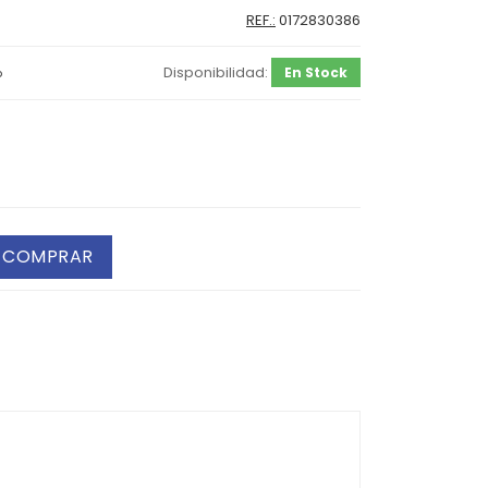
REF.:
0172830386
Disponibilidad:
En Stock
o
COMPRAR