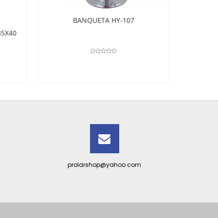
BANQUETA HY-107
35X40
B
prolarshop@yahoo.com